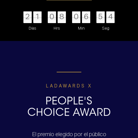
2
1
0
8
0
6
7
5
0
2
3
2
1
0
8
0
7
6
0
5
3
2
Días
Hrs
Min
Seg
LADAWARDS X
PEOPLE'S
CHOICE AWARD
El premio elegido por el público