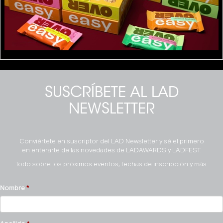
SUSCRÍBETE AL LAD
NEWSLETTER
Conviértete en suscriptor del LAD Newsletter y sé el primero
en enterarte de las novedades de LADAWARDS y LADFEST.
Todo sobre los próximos eventos, fechas de inscripción y más.
Nombre