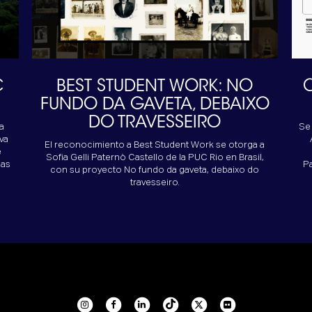
C
BEST STUDENT WORK: NO
C
FUNDO DA GAVETA, DEBAIXO
DO TRAVESSEIRO
ia
Se
va
El reconocimiento a Best Student Work se otorga a
e
Sofia Gelli Paternò Castello de la PUC Rio en Brasil,
ias
Pa
con su proyecto No fundo da gaveta, debaixo do
travesseiro.