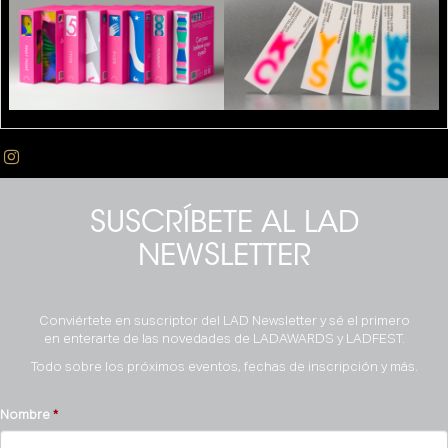
SUSCRÍBETE AL LAD
NEWSLETTER
Conviértete en suscriptor del LAD Newsletter y sé el primero
en enterarte de las novedades de LADAWARDS y LADFEST.
Todo sobre los próximos eventos, fechas de inscripción y más.
Nombre