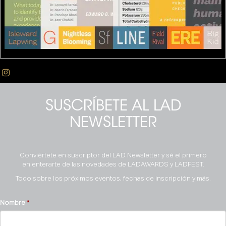
SUSCRÍBETE AL LAD
NEWSLETTER
Conviértete en suscriptor del LAD Newsletter y sé el primero
en enterarte de las novedades de LADAWARDS y LADFEST.
Todo sobre los próximos eventos, fechas de inscripción y más.
Nombre